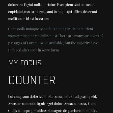
dolore eu fugiat nulla pariatur. Excepteur sint occaecat
cupidatat non proident, sunt in culpa qui officia deserunt
mollit anim id est laborum.
Cum soolis natoque penatibus et magnis dis parturient
montes nascetur ridiculus must.There are many variations of
passages of Lorem Ipsum available, but the majority have
suffered alteration in some form
MY FOCUS
COUNTER
Lorem ipsum dolor sit amet, consectetuer adipiscing elit.
Aenean commodo ligule eget dolor. Aenaen massa, Cum
soolis natoque penatibus et magnis dis parturient montes