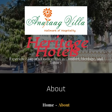
Skip
to
content
Heritage
Hotels
Experience Jaipur's Essence: Stay in Comfort, Heritage, and
Luxury.
About
Home
About