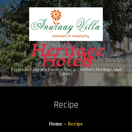
Skip
to
content
Heritage
Hotels
Experience Jaipur's Essence: Stay in Comfort, Heritage, and
Luxury.
Recipe
Home
Recipe